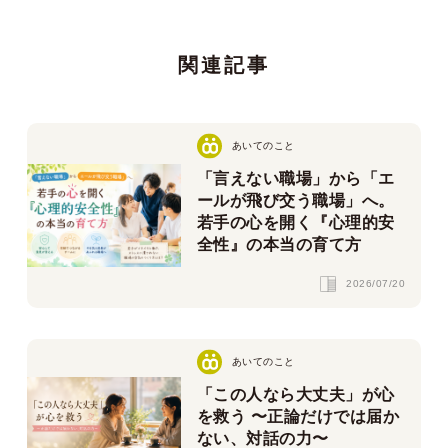
関連記事
あいてのこと
「言えない職場」から「エ
ールが飛び交う職場」へ。
若手の心を開く『心理的安
全性』の本当の育て方
2026/07/20
あいてのこと
「この人なら大丈夫」が心
を救う 〜正論だけでは届か
ない、対話の力〜