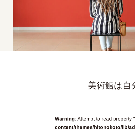
美術館は自
Warning
: Attempt to read property "
content/themes/hitonokoto/lib/