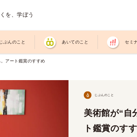
くを、学ぼう
じぶんのこと
あいてのこと
セミ
へ。アート鑑賞のすすめ
じぶんのこと
美術館が“自
ト鑑賞のす