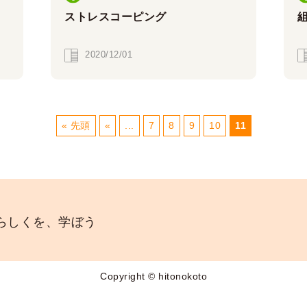
ストレスコーピング
2020/12/01
« 先頭
«
...
7
8
9
10
11
らしくを、学ぼう
Copyright © hitonokoto