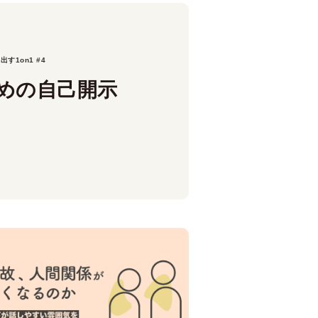
す1on1 #4
めの自己開示