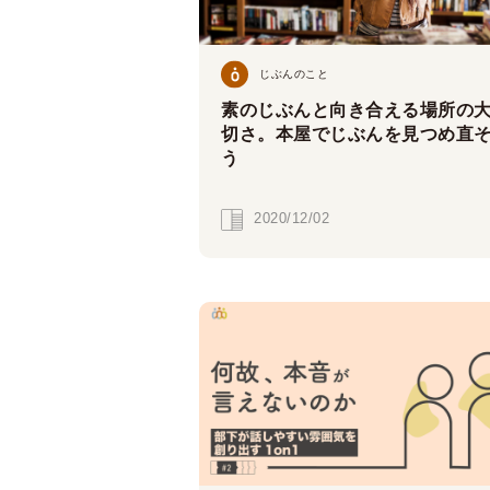
じぶんのこと
素のじぶんと向き合える場所の
切さ。本屋でじぶんを見つめ直
う
2020/12/02