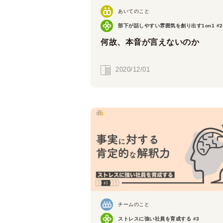
あいてのこと
部下が話しやすい雰囲気を創り出す1on1 #2
何故、本音が言えないのか
2020/12/01
チームのこと
ストレスに強い社員を育成する #3