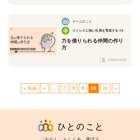
チームのこと
ストレスに強い社員を育成する #6
力を借りられる仲間の作り
方
2020/12/02
« 先頭
«
...
7
8
9
10
11
»
「わたし」らしくを、学ぼう